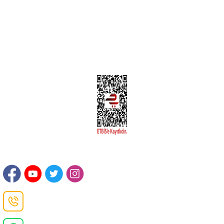
Kargom Nerede Aras ?
Kargom Nerede Yurtiçi ?
Kargom Nerede Sendeo ?
Hesabım
İLETİŞİM
Sanayi Mah. Şamdan Sok. No: 12 Değirmendere Ortahisar / TRABZON
Danışma Hattı
0(462)
325 11 16
Whatsapp Danışma