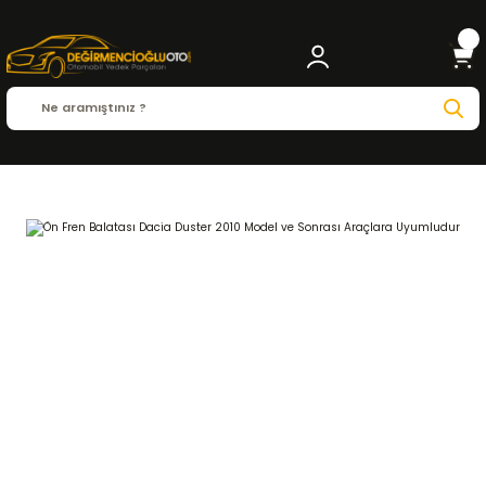
Anasayfa
DACIA
DUSTER
Duster 2010 - 2018
1.2 TCe
FREN SİSTEMİ
Ön Fre