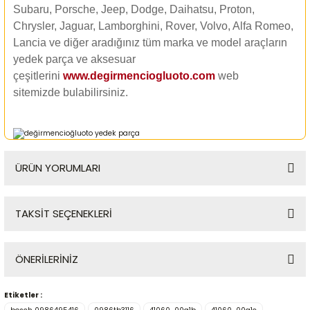
Subaru, Porsche, Jeep, Dodge, Daihatsu, Proton,
Chrysler, Jaguar, Lamborghini, Rover, Volvo, Alfa Romeo,
Lancia ve diğer aradığınız tüm marka ve model araçların
yedek parça ve aksesuar
çeşitlerini
www.degirmenciogluoto.com
web
sitemizde
bulabilirsiniz.
ÜRÜN YORUMLARI
TAKSİT SEÇENEKLERİ
Bu ürüne ilk yorumu siz yapın!
ÖNERİLERİNİZ
Yorum Yaz
Etiketler :
Bu ürünün fiyat bilgisi, resim, ürün açıklamalarında ve diğer