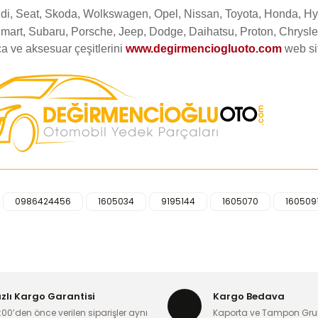
Audi, Seat, Skoda, Wolkswagen, Opel, Nissan, Toyota, Honda, Hy
mart, Subaru, Porsche, Jeep, Dodge, Daihatsu, Proton, Chrysler
a ve aksesuar çeşitlerini
www.degirmenciogluoto.com
web s
0986424456
1605034
9195144
1605070
160509
iğer konularda yetersiz gördüğünüz noktaları öneri formunu kullanarak ta
Bu ürüne ilk yorumu siz yapın!
Yorum Yaz
ızlı Kargo Garantisi
Kargo Bedava
:00’den önce verilen siparişler aynı
Kaporta ve Tampon Gru