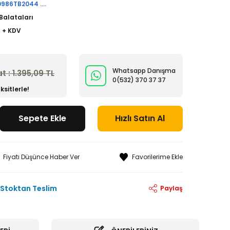
986TB2044 ....
Balataları
R + KDV
Whatsapp Danışma
at : 1.395,09 TL
0(532)
370 37 37
ksitlerle!
Sepete Ekle
Hızlı Satın Al
Fiyatı Düşünce Haber Ver
Stoktan Teslim
Paylaş