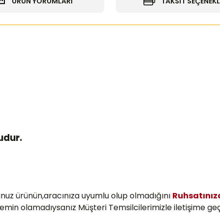
ÜRÜN YORUMLARI
TAKSİT SEÇENEKL
udur.
unuz ürünün,aracınıza uyumlu olup olmadığını
Ruhsatını
 emin olamadıysanız Müşteri Temsilcilerimizle iletişime geç