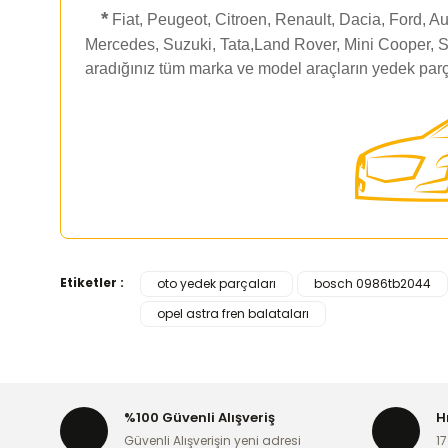
*
Fiat, Peugeot, Citroen, Renault, Dacia, Ford, 
Mercedes, Suzuki, Tata,Land Rover, Mini Cooper, S
aradığınız tüm marka ve model araçların yedek parç
Etiketler :
oto yedek parçaları
bosch 0986tb2044
Bu ürünün fiyat bilgisi, resim, ürün açıklamalarında ve d
opel astra fren balataları
Görüş ve önerileriniz için teşekkür ederiz.
Ürün resmi kalitesiz, bozuk veya görüntülenemiyor.
Ürün açıklamasında eksik bilgiler bulunuyor.
%100 Güvenli Alışveriş
H
Ürün bilgilerinde hatalar bulunuyor.
Güvenli Alışverişin yeni adresi
17