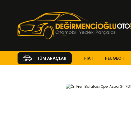
FIAT
PEUGEOT
TÜM ARAÇLAR
Anasayfa
OPEL
ASTRA G
Astra G ( 1998 - 2010 )
1.7 DTI