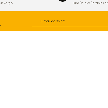
ün kargo
Tüm Ürünler Ücretsiz Ka
N
Gönder
L
ONLİNE ALIŞVERİŞ
a
Alışveriş Sepetim
ileri
Garanti ve İade Şartları
Güvenlik
Hesap Numaralarımız
ğişim
Teslimat Bilgileri
ormu