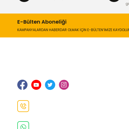
Ürün fiyatı diğer sitelerden daha pahalı.
g
Bu ürüne benzer farklı alternatifler olmalı.
E-Bülten Aboneliği
KAMPANYALARDAN HABERDAR OLMAK İÇİN E-BÜLTEN’İMİZE KAYDOLU
İLETİŞİM
KURUMSA
Hakkımızd
Sanayi Mah. Şamdan Sok. No: 12 Değirmendere
Ortahisar / TRABZON
İletişim Bilg
Gizlilik ve 
İade ve De
İletişim F
Danışma Hattı
0(462)
325 11 16
Whatsapp Danışma