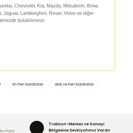
undai, Chevrolet, Kia, Mazda, Mitsubishi, Bmw,
, Jaguar, Lamborghini, Rover, Volvo ve diğer
itemizde
bulabilirsiniz.
1
ön fren balataları
disk ve fren balataları
rafımıza iletebilirsiniz.
Trabzon-Merkez ve Sanayi
Bölgesine Sevkiyatımız Vardır
bu Hariç