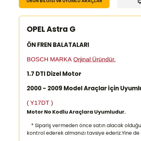
ÜRÜN BİLGİSİ ve UYUMLU ARAÇLAR
OPEL Astra G
ÖN FREN BALATALARI
BOSCH MARKA
Orjinal Üründür.
1.7 DTI Dizel Motor
2000 - 2009 Model Araçlar İçin Uyuml
( Y17DT )
Motor No Kodlu Araçlara Uyumludur.
* Sipariş vermeden önce satın alacak olduğ
kontrol ederek almanızı
tavsiye ederiz.Yine de