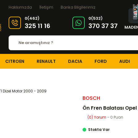
Hakkımızda
İletişim
Banka Bilgilerimiz
0(462)
0(532)
325 11 16
370 37 37
MADEN
CITROEN
RENAULT
DACIA
FORD
AUDI
FREN SİSTEMİ
Ön Fren Balataları
Ön Fren Balatası Opel Astra G 1.7D
BOSCH
Ön Fren Balatası Opel
(0) Yorum
- 0 Puan
Stokta Var