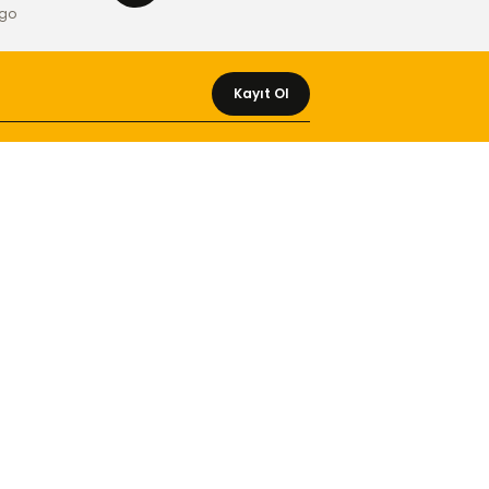
rgo
Kayıt Ol
MÜŞTERİ HİZMETLERİ
Yeni Üyelik
Üyelik Bilgileri
Kargom Nerede Aras ?
Kargom Nerede Yurtiçi ?
Kargom Nerede Sendeo ?
Hesabım