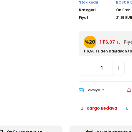
Stok Kodu
BOSCH 0
Kategori
Ön Fren 
Fiyat
21,19 EU
%20
Fiy
1.116,07 TL
116,58 TL den başlayan ta
Tavsiye Et
Kargo Bedava