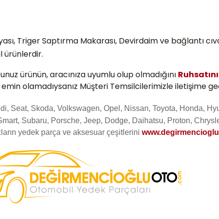
lyası, Triger Saptırma Makarası, Devirdaim ve bağlantı cıvat
l ürünlerdir.
ğunuz ürünün, aracınıza uyumlu olup olmadığını
Ruhsatın
e emin olamadıysanız Müşteri Temsilcilerimizle iletişime geç
Audi, Seat, Skoda, Volkswagen, Opel, Nissan, Toyota, Honda, Hy
Smart, Subaru, Porsche, Jeep, Dodge, Daihatsu, Proton, Chrysle
ların yedek parça ve aksesuar çeşitlerini
www.degirmenciogl