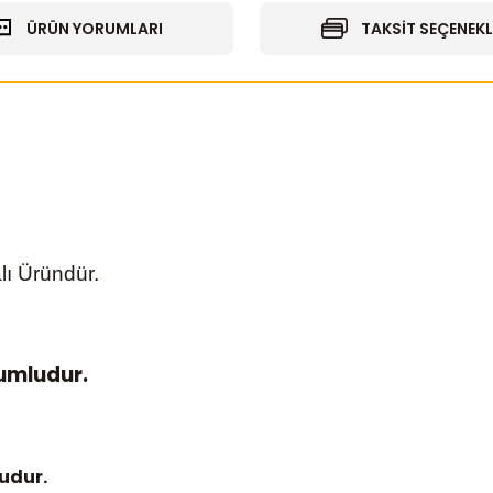
ÜRÜN YORUMLARI
TAKSİT SEÇENEKL
lı Üründür.
yumludur.
udur.