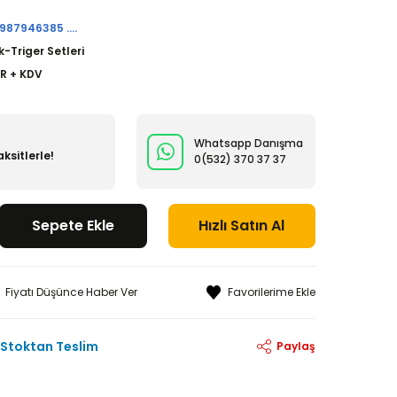
87946385 ....
k-Triger Setleri
UR + KDV
Whatsapp Danışma
ksitlerle!
0(532)
370 37 37
Sepete Ekle
Hızlı Satın Al
Fiyatı Düşünce Haber Ver
Stoktan Teslim
Paylaş