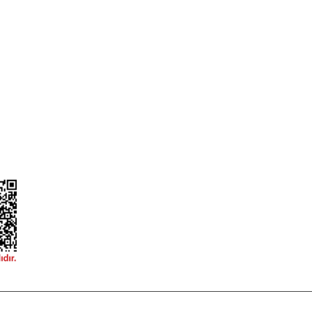
a
Alışveriş Sepetim
ileri
Garanti ve İade Şartları
Güvenlik
Hesap Numaralarımız
ğişim
Teslimat Bilgileri
ormu