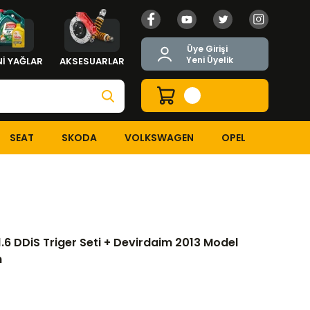
Üye Girişi
Yeni Üyelik
İ YAĞLAR
AKSESUARLAR
SEAT
SKODA
VOLKSWAGEN
OPEL
+ Devirdaim 2013 Model ve Sonrası Araçlar İçin
6 DDiS Triger Seti + Devirdaim 2013 Model
n