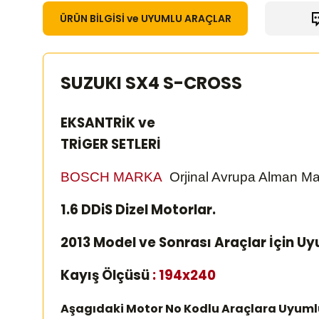
ÜRÜN BİLGİSİ ve UYUMLU ARAÇLAR
SUZUKI SX4 S-CROSS
EKSANTRİK ve
TRİGER SETLERİ
BOSCH MARKA
Orjinal Avrupa Alman Ma
1.6 DDiS Dizel Motorlar.
2013 Model ve Sonrası Araçlar İçin U
Kayış Ölçüsü
: 194x240
Aşagıdaki Motor No Kodlu Araçlara Uyuml