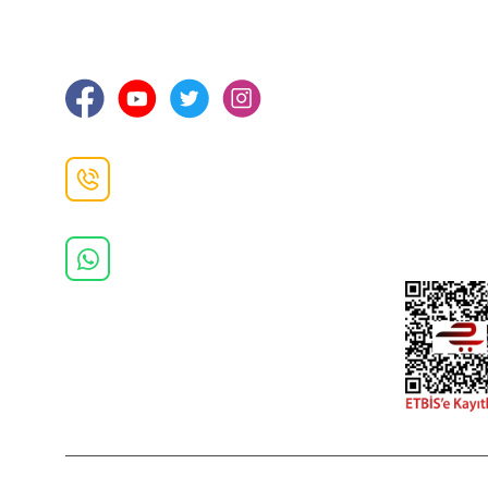
Hakkımızd
Sanayi Mah. Şamdan Sok. No: 12 Değirmendere
Ortahisar / TRABZON
İletişim Bilg
Gizlilik ve 
İade ve De
İletişim F
Danışma Hattı
0(462)
325 11 16
Whatsapp Danışma
0(532)
370 37 37