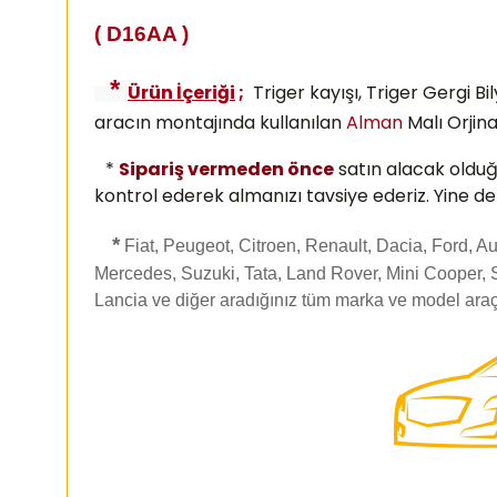
( D16AA )
*
Ürün İçeriği
;
Triger kayışı, Triger Gergi Bi
aracın montajında kullanılan
Alman
Malı
Orjina
*
Sipariş vermeden önce
satın alacak oldu
kontrol ederek almanızı
tavsiye ederiz. Yine d
*
Fiat, Peugeot, Citroen, Renault, Dacia, Ford, 
Mercedes, Suzuki, Tata, Land Rover, Mini Cooper, 
Lancia ve diğer aradığınız tüm marka ve model araç