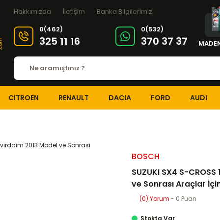
Hakkımızda
İletişim
Banka Bilgilerimiz
0(462)
0(532)
325 11 16
370 37 37
MADEN
CITROEN
RENAULT
DACIA
FORD
AUDI
İ
Eksantrik-Triger Setleri
SUZUKI SX4 S-CROSS 1.6 DDiS Triger Seti 
BOSCH
SUZUKI SX4 S-CROSS 1.
ve Sonrası Araçlar İçi
(0) Yorum
- 0 Puan
Stokta Var