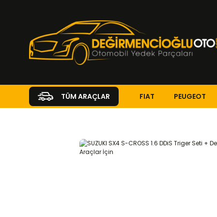
FIAT
PEUGEOT
TÜM ARAÇLAR
Anasayfa
SUZUKI
SX4
1.6 DDiS
EKSANTRİK-TRİGER SİSTEM