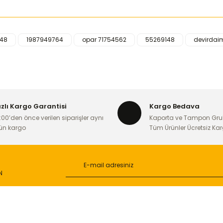
448
1987949764
opar 71754562
55269148
devirdai
iğer konularda yetersiz gördüğünüz noktaları öneri formunu kullanarak ta
Bu ürüne ilk yorumu siz yapın!
Yorum Yaz
ızlı Kargo Garantisi
Kargo Bedava
:00’den önce verilen siparişler aynı
Kaporta ve Tampon Gru
ün kargo
Tüm Ürünler Ücretsiz Ka
N
Gönder
L
ONLİNE ALIŞVERİŞ