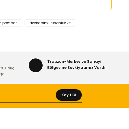
m pompası
devirdaimli eksantrik kiti
rafımıza iletebilirsiniz.
Trabzon-Merkez ve Sanayi
Bölgesine Sevkiyatımız Vardır
bu Hariç
rgo
Kayıt Ol
MÜŞTERİ HİZMETLERİ