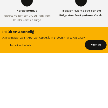
Kargo Bedava
Trabzon-Merkez ve Sanayi
Bölgesine Sevkiyatımız Vardır
Kaporta ve Tampon Grubu Hariç Tüm
Ürünler Ücretsiz Kargo
Gönder
E-Bülten Aboneliği
KAMPANYALARDAN HABERDAR OLMAK İÇİN E-BÜLTEN’İMİZE KAYDOLUN
Kayıt Ol
KURUMSAL
Hakkımızda
İletişim Bilgileri
Gizlilik ve Güvenlik
İade ve Değişim
İletişim Formu
ONLİNE ALIŞVERİŞ