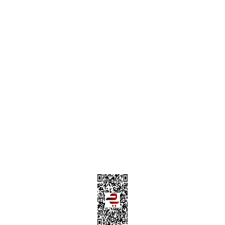
Alışveriş Sepetim
Garanti ve İade Şartları
Hesap Numaralarımız
Teslimat Bilgileri
MÜŞTERİ HİZMETLERİ
Yeni Üyelik
Üyelik Bilgileri
Kargom Nerede Aras ?
Kargom Nerede Yurtiçi ?
Kargom Nerede Sendeo ?
Hesabım