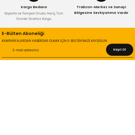
Kargo Bedava
Trabzon-Merkez ve Sanayi
Bölgesine Sevkiyatımız Vardır
Kaporta ve Tampon Grubu Hariç Tüm
Ürünler Ücretsiz Kargo
E-Bülten Aboneliği
KAMPANYALARDAN HABERDAR OLMAK İÇİN E-BÜLTEN’İMİZE KAYDOLUN
Kayıt Ol
KURUMSAL
Hakkımızda
İletişim Bilgileri
Gizlilik ve Güvenlik
İade ve Değişim
İletişim Formu
ONLİNE ALIŞVERİŞ
Alışveriş Sepetim