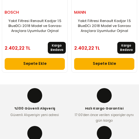
BOSCH
MANN
Yakıt Filtresi Renault Kadjar 1.5
Yakıt Filtresi Renault Kadjar 1.5
BlueDCi 2018 Model ve Sonrası
BlueDCi 2018 Model ve Sonrası
Araçlara Uyumludur Orjinal
Araçlara Uyumludur Orjinal
Kargo
Kargo
2.402,22 TL
2.402,22 TL
Bedava
Bedava
Sepete Ekle
Sepete Ekle
%100 Güvenli Alışveriş
Hızlı Kargo Garantisi
Güvenli Alışverişin yeni adresi
17:00’den önce verilen siparişler aynı
gün kargo