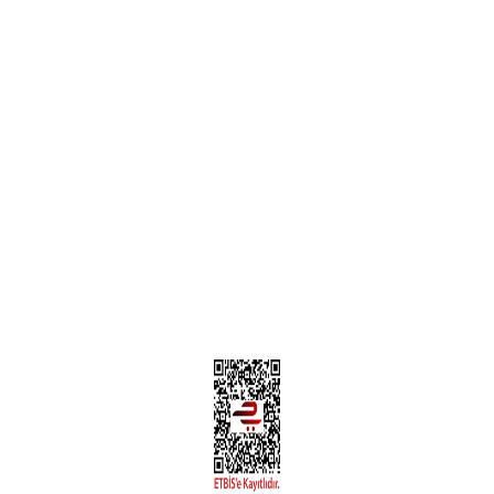
Garanti ve İade Şartları
Hesap Numaralarımız
Teslimat Bilgileri
MÜŞTERİ HİZMETLERİ
Yeni Üyelik
Üyelik Bilgileri
Kargom Nerede Aras ?
Kargom Nerede Yurtiçi ?
Kargom Nerede Sendeo ?
Hesabım